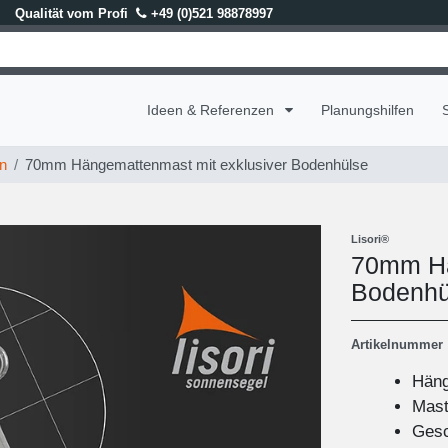
Qualität vom Profi
+49 (0)521 98878997
Ideen & Referenzen
Planungshilfen
n
70mm Hängemattenmast mit exklusiver Bodenhülse
Lisori®
70mm Hä
Bodenhü
Artikelnummer
Häng
Mast
Gesc