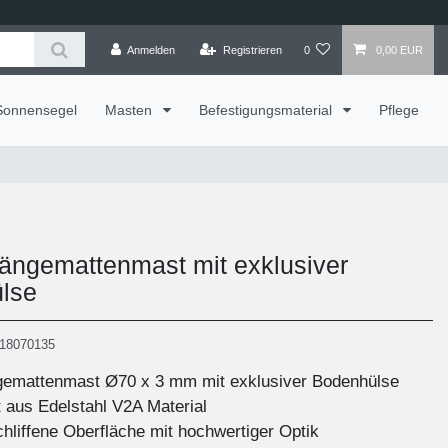
Anmelden
Registrieren
0
0,00 EUR
Sonnensegel
Masten
Befestigungsmaterial
Pflege
ngemattenmast mit exklusiver
lse
18070135
emattenmast Ø70 x 3 mm mit exklusiver Bodenhülse
 aus Edelstahl V2A Material
hliffene Oberfläche mit hochwertiger Optik