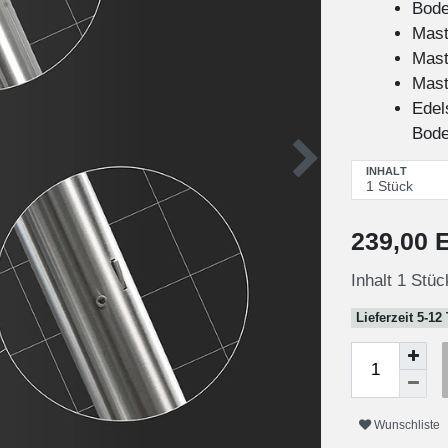
Bode
Mast
Mast
Mast
Edel
Bode
INHALT
239,00
Inhalt
1
Stüc
Lieferzeit 5-12
Wunschliste