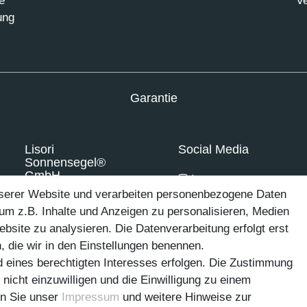
e
Ve
ung
Garantie
Lisori
Social Media
Sonnensegel®
GmbH
Instagram
nserer Website und verarbeiten personenbezogene Daten
Querstraße 7
Facebook
um z.B. Inhalte und Anzeigen zu personalisieren, Medien
33729 Bielefeld
ebsite zu analysieren. Die Datenverarbeitung erfolgt erst
Deutschland
, die wir in den Einstellungen benennen.
d eines berechtigten Interesses erfolgen. Die Zustimmung
 nicht einzuwilligen und die Einwilligung zu einem
n­schutz­erklärung
AGB
Widerrufs­recht
Vertrag wid
en Sie unser
Impressum
und weitere Hinweise zur