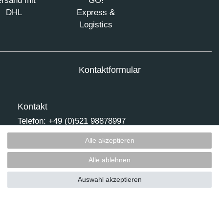
rsand mit
GO!
DHL
Express &
Logistics
Kontaktformular
Kontakt
Telefon:
+49 (0)521 98878997
Fax: +49 (0)521 98878995
Alle akzeptieren
E-Mail:
info@lisori-sonnensegel.de
Alle ablehnen
Auswahl akzeptieren
Kontakt
errufen