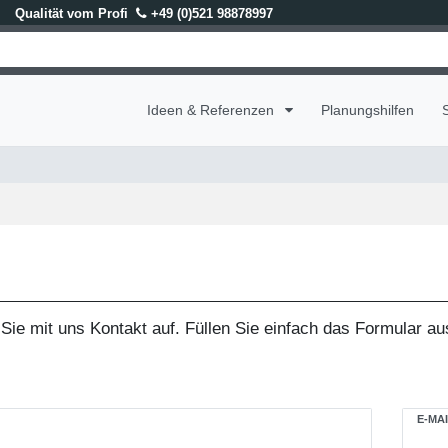
Qualität vom Profi
+49 (0)521 98878997
Ideen & Referenzen
Planungshilfen
ie mit uns Kontakt auf. Füllen Sie einfach das Formular au
ate.mailFormHoneypotLabel
E-MAI