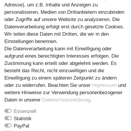
Adresse), um z.B. Inhalte und Anzeigen zu
33729 Bielefeld
personalisieren, Medien von Drittanbietern einzubinden
Deutschland
oder Zugriffe auf unsere Website zu analysieren. Die
Datenverarbeitung erfolgt erst durch gesetzte Cookies.
Wir teilen diese Daten mit Dritten, die wir in den
Social Media
Einstellungen benennen.
Die Datenverarbeitung kann mit Einwilligung oder
Instagram
aufgrund eines berechtigten Interesses erfolgen. Die
Zustimmung kann erteilt oder abgelehnt werden. Es
Facebook
besteht das Recht, nicht einzuwilligen und die
Einwilligung zu einem späteren Zeitpunkt zu ändern
Kontakt
oder zu widerrufen. Beachten Sie unser
Impressum
und
Telefon:
+49 (0)521 98878997
weitere Hinweise zur Verwendung personenbezogener
Fax: +49 (0)521 98878995
Daten in unserer
Daten­schutz­erklärung
.
E-Mail:
info@lisori-sonnensegel.de
Essenziell
Statistik
PayPal
Impressum
Daten­schutz­erklärung
AGB